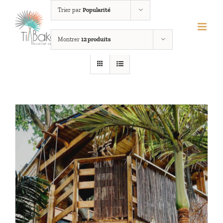
Passer
Trier par
Popularité
au
contenu
Montrer
12 produits