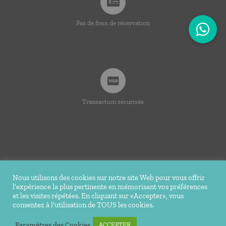
Pas de frais de réservation
Transaction sécurisée
Nous utilisons des cookies sur notre site Web pour vous offrir
l'expérience la plus pertinente en mémorisant vos préférences
© Copyright 2020 -
2026 | Ti Bakoua | Tous droits
et les visites répétées. En cliquant sur «Accepter», vous
consentez à l'utilisation de TOUS les cookies.
réservés |
Mentions légales
| Conception Réalisation du site
Tortue Agile
Paramètres des Cookies
ACCEPTER