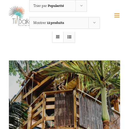
Passer
Trier par
Popularité
au
contenu
Montrer
12 produits