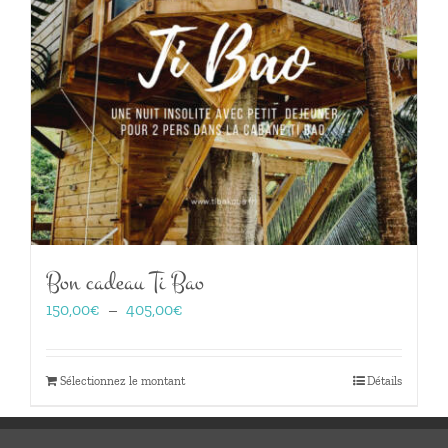
Bon cadeau Ti Bao
Plage
150,00
€
–
405,00
€
de
prix :
150,00€
Sélectionnez le montant
Détails
à
405,00€