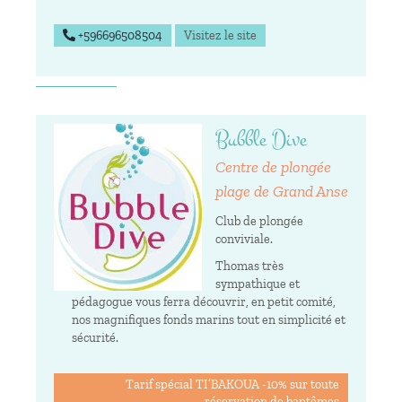
+596696508504
Visitez le site
Bubble Dive
Centre de plongée
plage de Grand Anse
Club de plongée
conviviale.
Thomas très
sympathique et
pédagogue vous ferra découvrir, en petit comité,
nos magnifiques fonds marins tout en simplicité et
sécurité.
Tarif spécial TI’BAKOUA -10% sur toute
réservation de baptêmes