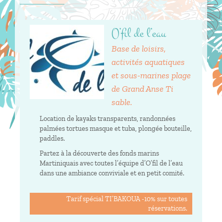
O’fil de l’eau
Base de loisirs,
activités aquatiques
et sous-marines plage
de Grand Anse Ti
sable.
Location de kayaks transparents, randonnées
palmées tortues masque et tuba, plongée bouteille,
paddles.
Partez à la découverte des fonds marins
Martiniquais avec toutes l’équipe d’O’fil de l’eau
dans une ambiance conviviale et en petit comité.
Tarif spécial TI’BAKOUA -10% sur toutes
réservations.