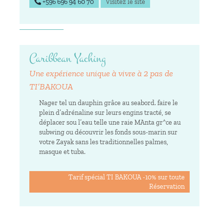
+596 696 94 60 70
Visitez le site
Caribbean Yaching
Une expérience unique à vivre à 2 pas de
TI’BAKOUA
Nager tel un dauphin grâce au seabord. faire le
plein d’adrénaline sur leurs engins tracté, se
déplacer sou l’eau telle une raie MAnta gr^ce au
subwing ou découvrir les fonds sous-marin sur
votre Zayak sans les traditionnelles palmes,
masque et tuba.
Tarif spécial TI BAKOUA -10% sur toute
Réservation