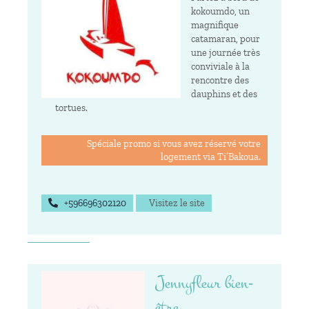
kokoumdo, un
magnifique
catamaran, pour
une journée très
conviviale à la
rencontre des
dauphins et des
tortues.
Spéciale promo si vous avez réservé votre
logement via Ti’Bakoua.
+596696302120
Visitez le site
Jennyfleur bien-
être