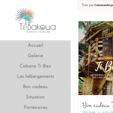
Passer
Trier par
Commande pa
au
contenu
Accueil
Galerie
Cabane Ti Bao
Les hébergements
Bon cadeau
Situation
Bon cadeau 
Partenaires
150,00
€
–
405,0