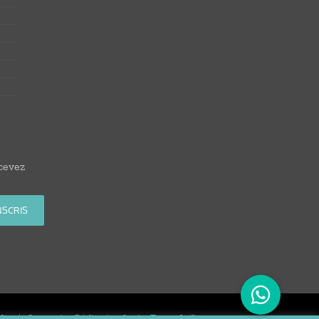
cevez
les
| Conception Réalisation du site
Tortue Agile