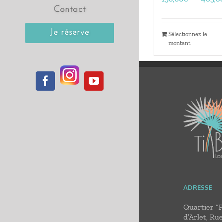
Contact
Je réserve
Sélectionnez le
montant
Instagram
Facebook
YouTube
ADRESSE
Quartier “
d’Arlet, Ru