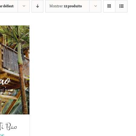
r défaut
Montrer
12 produits
Ti Bao
Plage
0
€