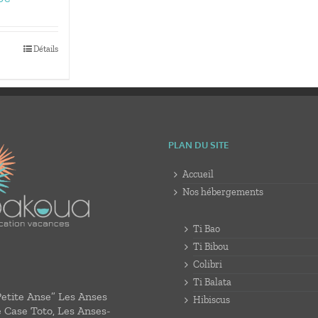
de
prix :
150,00€
Détails
à
405,00€
PLAN DU SITE
Accueil
Nos hébergements
Ti Bao
Ti Bibou
Colibri
Ti Balata
Petite Anse” Les Anses
Hibiscus
e Case Toto, Les Anses-