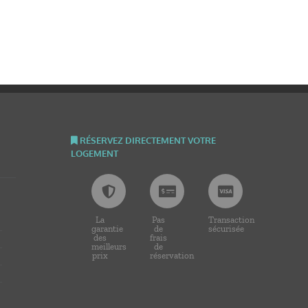
RÉSERVEZ DIRECTEMENT VOTRE
LOGEMENT
La
Pas
Transaction
garantie
de
sécurisée
des
frais
meilleurs
de
prix
réservation