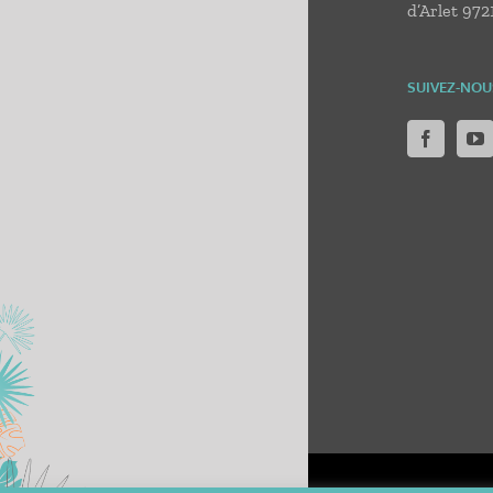
d’Arlet 972
SUIVEZ-NOU