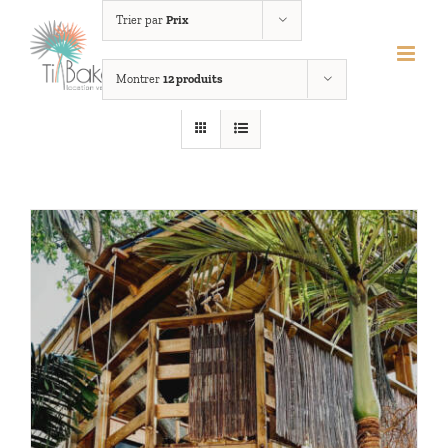
Passer
Trier par
Prix
au
contenu
Montrer
12 produits