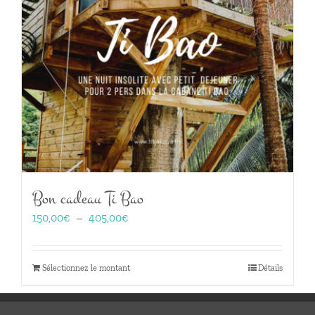
Bon cadeau Ti Bao
Plage
150,00
€
–
405,00
€
de
prix :
150,00€
Sélectionnez le montant
Détails
à
405,00€