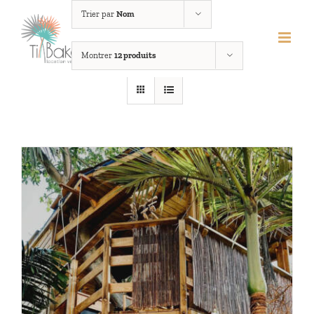
Passer
Trier par
Nom
au
contenu
Montrer
12 produits