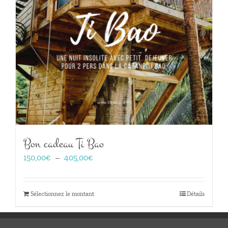
Bon cadeau Ti Bao
Plage
150,00
€
–
405,00
€
de
prix :
150,00€
Sélectionnez le montant
Détails
à
405,00€