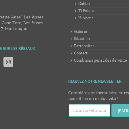
Colibri
Ti Balata
Petite Anse” Les Anses
Hibiscus
e Case Toto, Les Anses-
17, Martinique
Galerie
Situation
Partenaires
S SUR LES RÉSEAUX
Contact
Conditions générales de vente
RECEVEZ NOTRE NEWSLETTER
Complétez ce formulaire et re
nos offres en exclusivité !