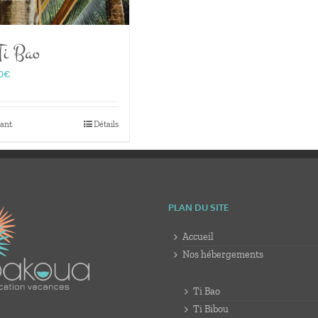
Ti Bao
Plage
0
€
de
prix :
150,00€
tant
Détails
à
405,00€
PLAN DU SITE
Accueil
Nos hébergements
Ti Bao
Ti Bibou