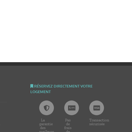
RÉSERVEZ DIRECTEMENT VOTRE
LOGEMENT
La
Pas
Transaction
garantie
de
sécurisée
des
frais
meilleurs
de