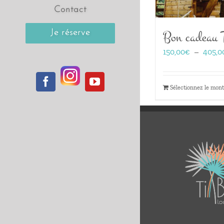
Contact
Bon cadeau 
Je réserve
150,00
€
–
405,0
Instagram
Facebook
YouTube
Sélectionnez le mon