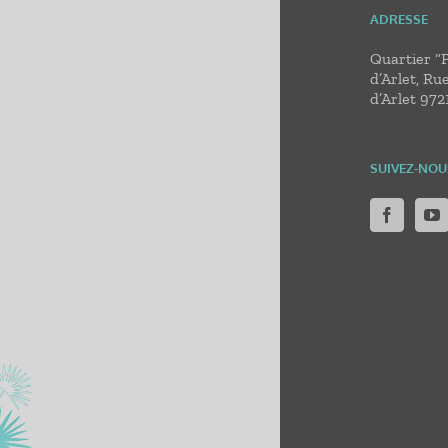
ADRESSE
Quartier “
d’Arlet, Ru
d’Arlet 972
SUIVEZ-NOU