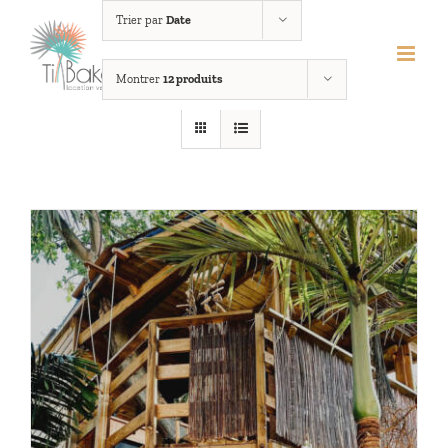
Passer
Trier par
Date
au
contenu
Montrer
12 produits