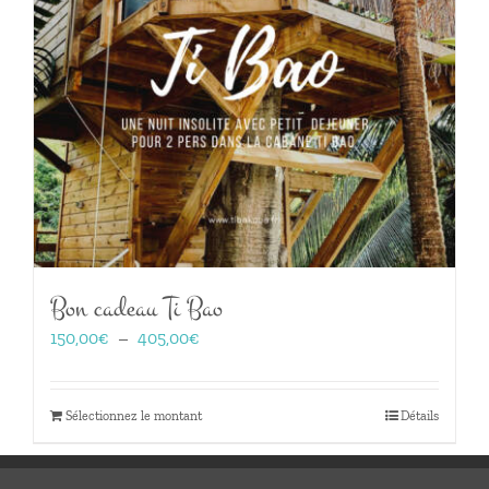
Bon cadeau Ti Bao
Plage
150,00
€
–
405,00
€
de
prix :
150,00€
Sélectionnez le montant
Détails
à
405,00€