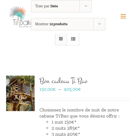
Passer
Trier par
Date
au
contenu
Montrer
12 produits
Bon cadeau Ti Bao
Plage
150,00
€
–
405,00
€
de
prix :
150,00€
Choisissez le nombre de nuit de notre
à
cabane Ti'Bao que vous désirez offrir :
405,00€
1 nuit 150€*
2 nuits 285€*
3 nuits 405€*