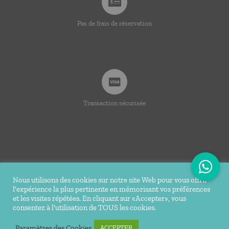
Pas de frais de réservation
Transaction sécurisée
Nous utilisons des cookies sur notre site Web pour vous offrir
l'expérience la plus pertinente en mémorisant vos préférences
© Copyright 2020 -
2026 | Ti Bakoua | Tous droits
et les visites répétées. En cliquant sur «Accepter», vous
consentez à l'utilisation de TOUS les cookies.
réservés |
Mentions légales
| Conception Réalisation du site
Tortue Agile
Paramètres des Cookies
ACCEPTER