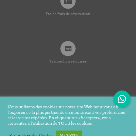
Pas de frais de réservation
Transaction sécurisée
Nous utilisons des cookies sur notre site Web pour vous offrir
l'expérience la plus pertinente en mémorisant vos préférences
© Copyright 2020 -
2026 | Ti Bakoua | Tous droits
et les visites répétées. En cliquant sur «Accepter», vous
consentez à l'utilisation de TOUS les cookies.
réservés |
Mentions légales
| Conception Réalisation du site
Tortue Agile
Paramètres des Cookies
ACCEPTER