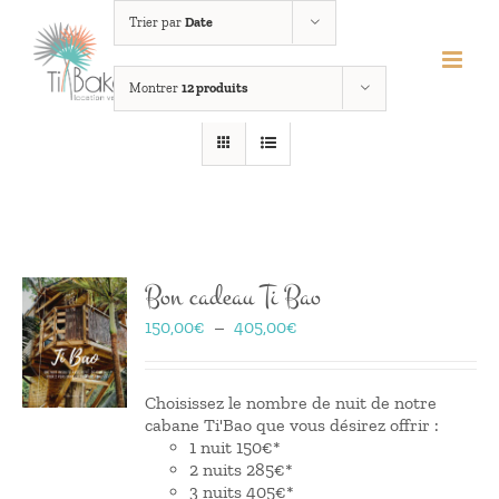
Passer
Trier par
Date
au
contenu
Montrer
12 produits
Bon cadeau Ti Bao
Plage
150,00
€
–
405,00
€
de
prix :
150,00€
Choisissez le nombre de nuit de notre
à
cabane Ti'Bao que vous désirez offrir :
405,00€
1 nuit 150€*
2 nuits 285€*
3 nuits 405€*