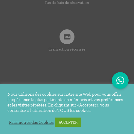
Pas de frais de réservation
Transaction sécurisée
Nous utilisons des cookies sur notre site Web pour vous offrir
l'expérience la plus pertinente en mémorisant vos préférences
© Copyright 2020 -
2026 | Ti Bakoua | Tous droits
et les visites répétées. En cliquant sur «Accepter», vous
consentez à l'utilisation de TOUS les cookies.
réservés |
Mentions légales
| Conception Réalisation du site
Tortue Agile
Paramètres des Cookies
ACCEPTER