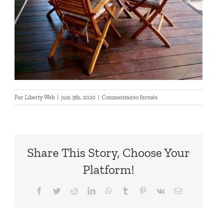
sur
Par
Liberty-Web
|
juin 9th, 2020
|
Commentaires fermés
Ti’Balata
Share This Story, Choose Your
Platform!
Facebook
Twitter
Reddit
LinkedIn
WhatsApp
Tumblr
Pinterest
Vk
Email