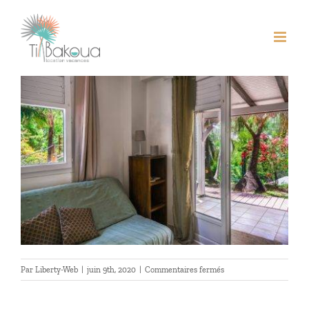
Passer
Précédent
Suivant
au
contenu
Voir
l'image
agrandie
sur
Par
Liberty-Web
|
juin 9th, 2020
|
Commentaires fermés
Hibiscus