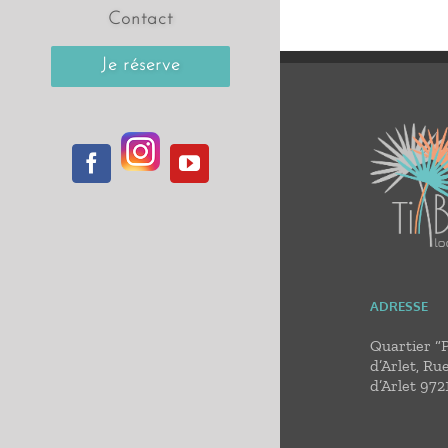
Contact
Je réserve
Instagram
Facebook
YouTube
ADRESSE
Quartier “
d’Arlet, Ru
d’Arlet 972