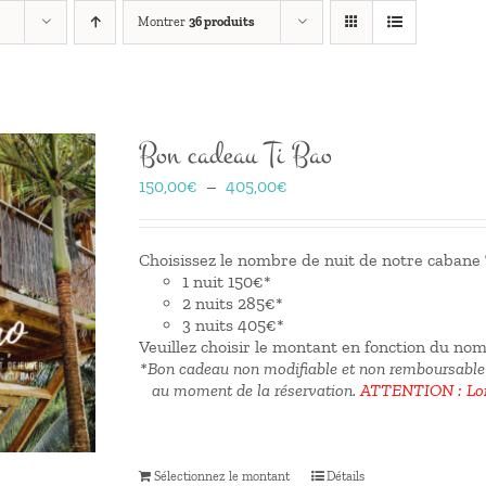
Montrer
36 produits
Bon cadeau Ti Bao
Plage
150,00
€
–
405,00
€
de
prix :
150,00€
Choisissez le nombre de nuit de notre cabane T
à
1 nuit 150€*
405,00€
2 nuits 285€*
3 nuits 405€*
Veuillez choisir le montant en fonction du no
*Bon cadeau non modifiable et non remboursable
au moment de la réservation.
ATTENTION : Lors
Sélectionnez le montant
Détails