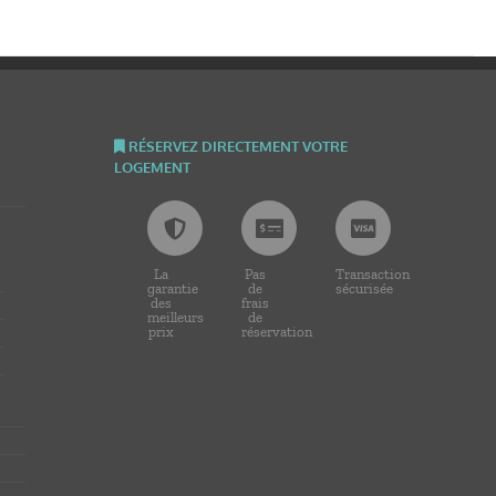
RÉSERVEZ DIRECTEMENT VOTRE
LOGEMENT
La
Pas
Transaction
garantie
de
sécurisée
des
frais
meilleurs
de
prix
réservation