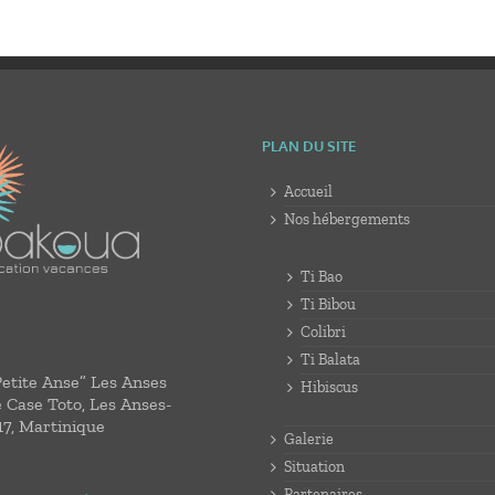
PLAN DU SITE
Accueil
Nos hébergements
Ti Bao
Ti Bibou
Colibri
Ti Balata
Petite Anse” Les Anses
Hibiscus
e Case Toto, Les Anses-
17, Martinique
Galerie
Situation
Partenaires