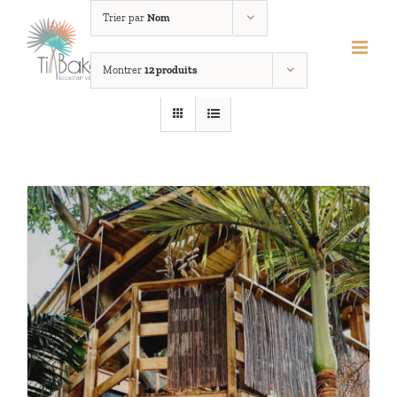
Passer
Trier par
Nom
au
contenu
Montrer
12 produits