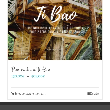
Bon cadeau Ti Bao
Plage
150,00
€
–
405,00
€
de
prix :
150,00€
Sélectionnez le montant
Détails
à
405,00€