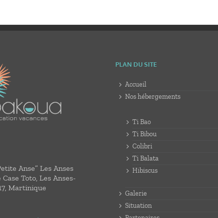
PLAN DU SITE
Accueil
Nos hébergements
Ti Bao
Ti Bibou
Colibri
Ti Balata
Petite Anse” Les Anses
Hibiscus
e Case Toto, Les Anses-
17, Martinique
Galerie
Situation
Partenaires