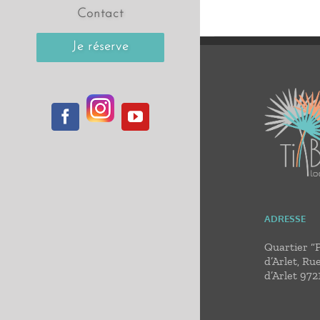
Contact
Je réserve
Instagram
Facebook
YouTube
ADRESSE
Quartier “
d’Arlet, Ru
d’Arlet 972