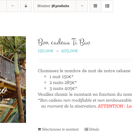
Montrer
36 produits
Bon cadeau Ti Bao
Plage
150,00
€
–
405,00
€
de
prix :
150,00€
Choisissez le nombre de nuit de notre cabane T
à
1 nuit 150€*
405,00€
2 nuits 285€*
3 nuits 405€*
Veuillez choisir le montant en fonction du no
*Bon cadeau non modifiable et non remboursable
au moment de la réservation.
ATTENTION : Lors
Sélectionnez le montant
Détails