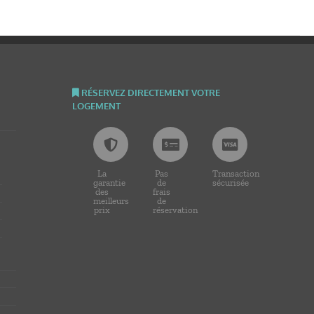
RÉSERVEZ DIRECTEMENT VOTRE
LOGEMENT
La
Pas
Transaction
garantie
de
sécurisée
des
frais
meilleurs
de
prix
réservation