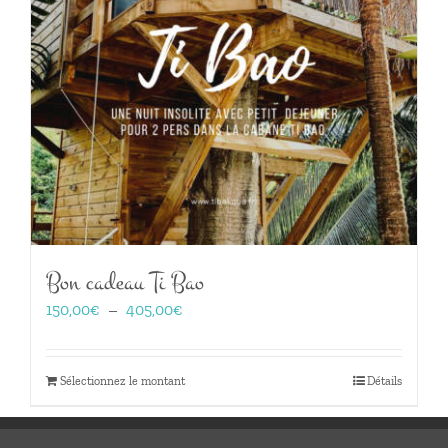
Bon cadeau Ti Bao
Plage
150,00
€
–
405,00
€
de
prix :
150,00€
Sélectionnez le montant
Détails
à
405,00€