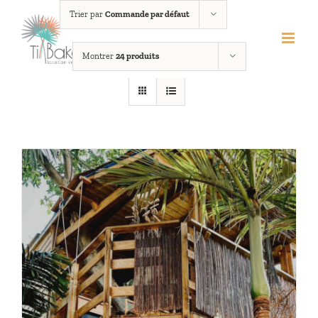
Passer
Trier par
Commande par défaut
au
contenu
Montrer
24 produits