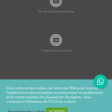
Pas de frais de réservation
Transaction sécurisée
Nous utilisons des cookies sur notre site Web pour vous offrir
l'expérience la plus pertinente en mémorisant vos préférences
© Copyright 2020 -
2026 | Ti Bakoua | Tous droits
et les visites répétées. En cliquant sur «Accepter», vous
consentez à l'utilisation de TOUS les cookies.
réservés |
Mentions légales
| Conception Réalisation du site
Tortue Agile
Paramètres des Cookies
ACCEPTER