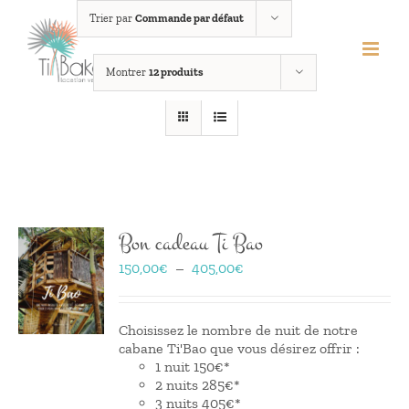
Passer
Trier par
Commande par défaut
au
contenu
Montrer
12 produits
Bon cadeau Ti Bao
Plage
150,00
€
–
405,00
€
de
prix :
150,00€
Choisissez le nombre de nuit de notre
à
cabane Ti'Bao que vous désirez offrir :
405,00€
1 nuit 150€*
2 nuits 285€*
3 nuits 405€*