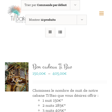
Passer
Trier par
Commande par défaut
au
contenu
Montrer
12 produits
Bon cadeau Ti Bao
Plage
150,00
€
–
405,00
€
de
prix :
150,00€
Choisissez le nombre de nuit de notre
à
cabane Ti'Bao que vous désirez offrir :
405,00€
1 nuit 150€*
2 nuits 285€*
3 nuits 405€*