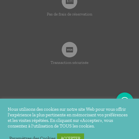
Pas de frais de réservation
Transaction sécurisée
Nous utilisons des cookies sur notre site Web pour vous offrir
l'expérience la plus pertinente en mémorisant vos préférences
© Copyright 2020 -
2026 | Ti Bakoua | Tous droits
et les visites répétées. En cliquant sur «Accepter», vous
consentez à l'utilisation de TOUS les cookies.
réservés |
Mentions légales
| Conception Réalisation du site
Tortue Agile
Paramètres des Cookies
ACCEPTER