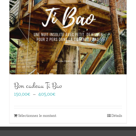
Bon cadeau Ti Bao
Plage
150,00
€
–
405,00
€
de
prix :
150,00€
Sélectionnez le montant
Détails
à
405,00€