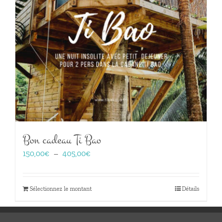
Bon cadeau Ti Bao
Plage
150,00
€
–
405,00
€
de
prix :
150,00€
Sélectionnez le montant
Détails
à
405,00€