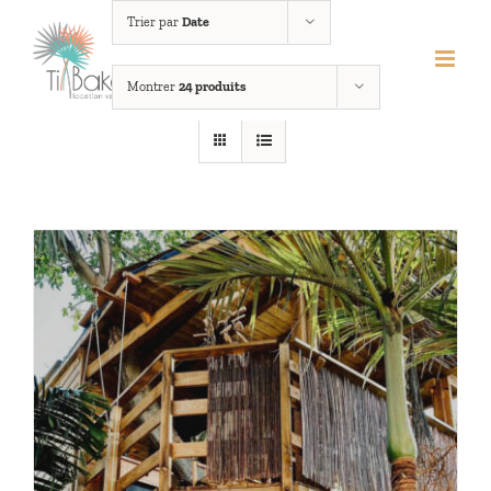
Passer
Trier par
Date
au
contenu
Montrer
24 produits