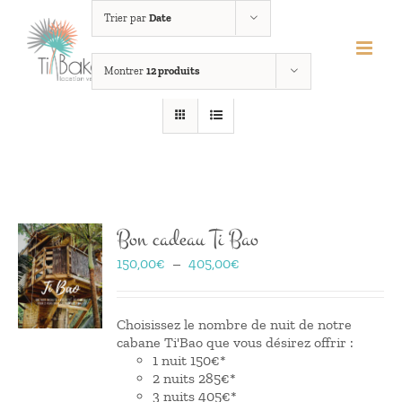
Passer
Trier par
Date
au
contenu
Montrer
12 produits
Bon cadeau Ti Bao
Plage
150,00
€
–
405,00
€
de
prix :
150,00€
Choisissez le nombre de nuit de notre
à
cabane Ti'Bao que vous désirez offrir :
405,00€
1 nuit 150€*
2 nuits 285€*
3 nuits 405€*