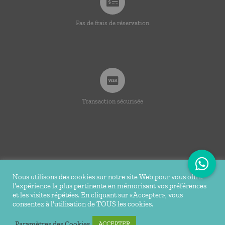
Pas de frais de réservation
Transaction sécurisée
Nous utilisons des cookies sur notre site Web pour vous offrir
l'expérience la plus pertinente en mémorisant vos préférences
© Copyright 2020 -
2026 | Ti Bakoua | Tous droits
et les visites répétées. En cliquant sur «Accepter», vous
consentez à l'utilisation de TOUS les cookies.
réservés |
Mentions légales
| Conception Réalisation du site
Tortue Agile
Paramètres des Cookies
ACCEPTER