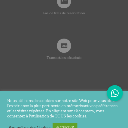
Pas de frais de réservation
Transaction sécurisée
Nous utilisons des cookies sur notre site Web pour vous offrir
l'expérience la plus pertinente en mémorisant vos préférences
© Copyright 2020 -
2026 | Ti Bakoua | Tous droits
et les visites répétées. En cliquant sur «Accepter», vous
consentez à l'utilisation de TOUS les cookies.
réservés |
Mentions légales
| Conception Réalisation du site
Tortue Agile
Paramètres des Cookies
ACCEPTER