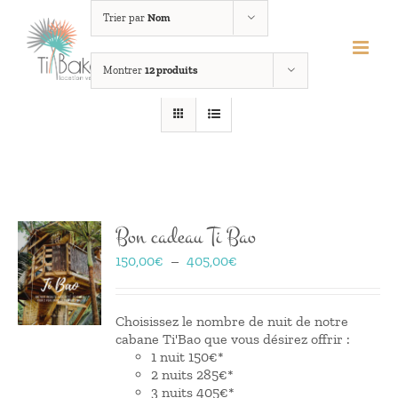
Passer
Trier par
Nom
au
contenu
Montrer
12 produits
Bon cadeau Ti Bao
Plage
150,00
€
–
405,00
€
de
prix :
150,00€
Choisissez le nombre de nuit de notre
à
cabane Ti'Bao que vous désirez offrir :
405,00€
1 nuit 150€*
2 nuits 285€*
3 nuits 405€*