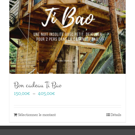
Bon cadeau Ti Bao
Plage
150,00
€
–
405,00
€
de
prix :
150,00€
Sélectionnez le montant
Détails
à
405,00€