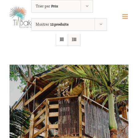
Passer
Trier par
Prix
au
contenu
Montrer
12 produits