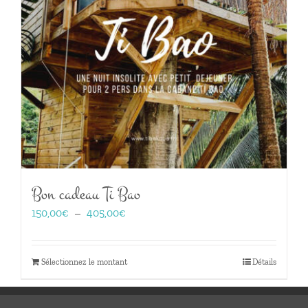
Bon cadeau Ti Bao
Plage
150,00
€
–
405,00
€
de
prix :
150,00€
Sélectionnez le montant
Détails
à
405,00€