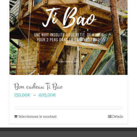
Bon cadeau Ti Bao
Plage
150,00
€
–
405,00
€
de
prix :
150,00€
Sélectionnez le montant
Détails
à
405,00€