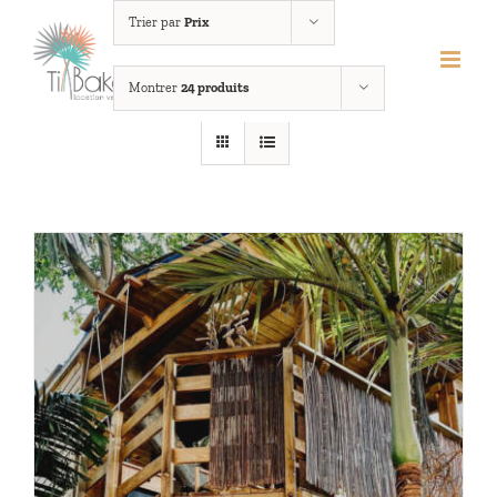
Passer
Trier par
Prix
au
contenu
Montrer
24 produits