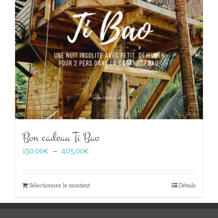
Bon cadeau Ti Bao
Plage
150,00
€
–
405,00
€
de
prix :
150,00€
Sélectionnez le montant
Détails
à
405,00€