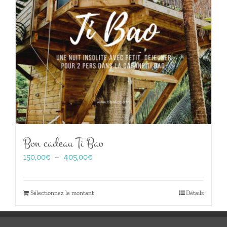
Bon cadeau Ti Bao
Plage
150,00
€
–
405,00
€
de
prix :
150,00€
Sélectionnez le montant
Détails
à
405,00€