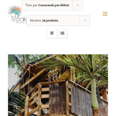
Passer
Trier par
Commande par défaut
au
contenu
Montrer
24 produits