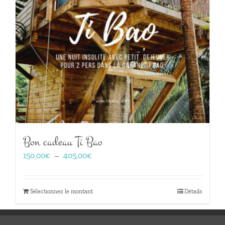
Bon cadeau Ti Bao
Plage
150,00
€
–
405,00
€
de
prix :
150,00€
Sélectionnez le montant
Détails
à
405,00€