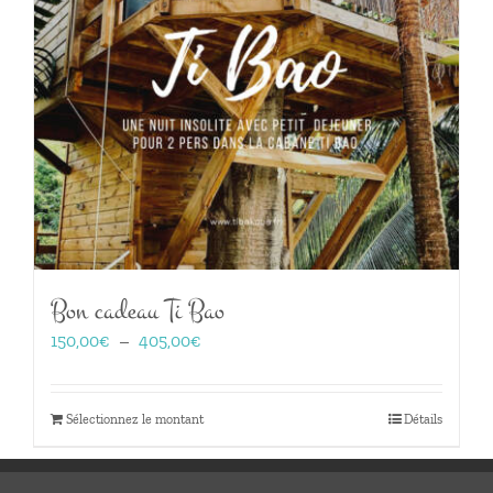
Bon cadeau Ti Bao
Plage
150,00
€
–
405,00
€
de
prix :
150,00€
Sélectionnez le montant
Détails
à
405,00€