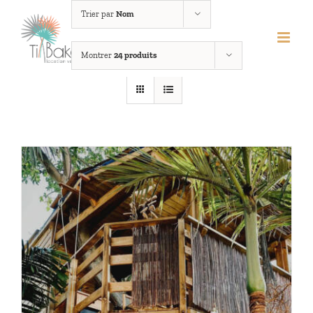
Passer
Trier par
Nom
au
contenu
Montrer
24 produits