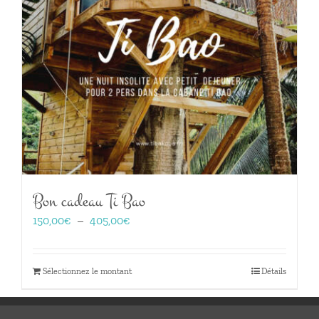
Bon cadeau Ti Bao
Plage
150,00
€
–
405,00
€
de
prix :
150,00€
Sélectionnez le montant
Détails
à
405,00€