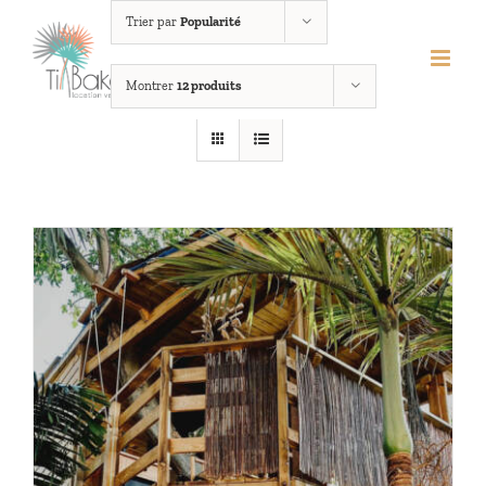
Passer
Trier par
Popularité
au
contenu
Montrer
12 produits