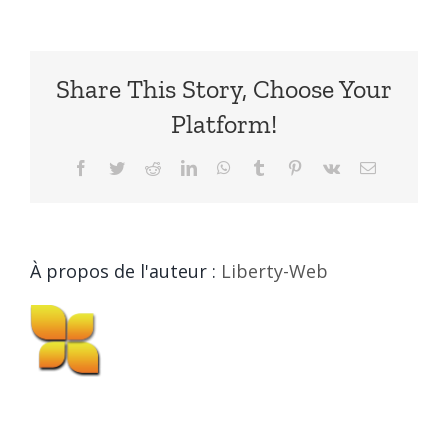
Cabane
Ti’Bao
Share This Story, Choose Your
Platform!
Facebook
Twitter
Reddit
LinkedIn
WhatsApp
Tumblr
Pinterest
Vk
Email
À propos de l'auteur :
Liberty-Web