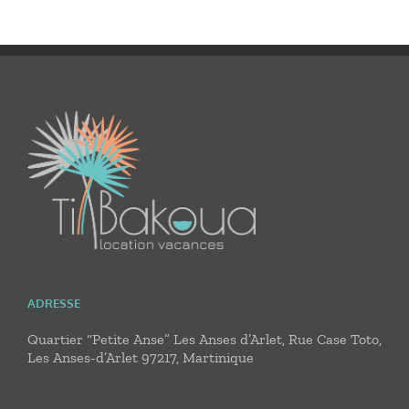
ADRESSE
Quartier “Petite Anse” Les Anses d’Arlet, Rue Case Toto,
Les Anses-d’Arlet 97217, Martinique