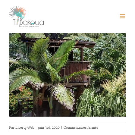
Passer
Suivant
au
contenu
Voir
l'image
agrandie
sur
Par
Liberty-Web
|
juin 3rd, 2020
|
Commentaires fermés
La