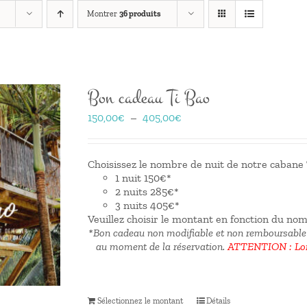
Montrer
36 produits
Bon cadeau Ti Bao
Plage
150,00
€
–
405,00
€
de
prix :
150,00€
Choisissez le nombre de nuit de notre cabane T
à
1 nuit 150€*
405,00€
2 nuits 285€*
3 nuits 405€*
Veuillez choisir le montant en fonction du no
*Bon cadeau non modifiable et non remboursable
au moment de la réservation.
ATTENTION : Lors
Sélectionnez le montant
Détails