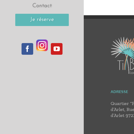
Contact
Je réserve
Instagram
Facebook
YouTube
ADRESSE
Quartier “
d’Arlet, Ru
d’Arlet 972