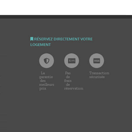
RÉSERVEZ DIRECTEMENT VOTRE
LOGEMENT
La
Pas
Transaction
garantie
de
sécurisée
des
frais
meilleurs
de
prix
réservation