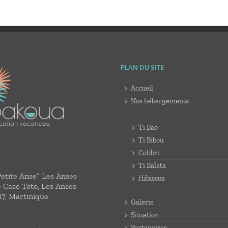
PLAN DU SITE
Accueil
Nos hébergements
Ti Bao
Ti Bibou
Colibri
Ti Balata
Petite Anse” Les Anses
Hibiscus
e Case Toto, Les Anses-
17, Martinique
Galerie
Situation
Partenaires