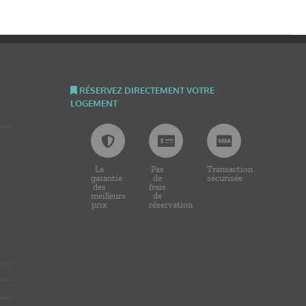
RÉSERVEZ DIRECTEMENT VOTRE
LOGEMENT
La
Pas
Transaction
garantie
de
sécurisée
des
frais
meilleurs
de
prix
réservation