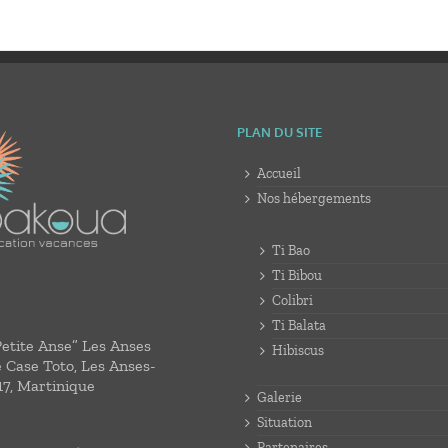
PLAN DU SITE
Accueil
Nos hébergements
Ti Bao
Ti Bibou
Colibri
Ti Balata
Petite Anse” Les Anses
Hibiscus
e Case Toto, Les Anses-
17, Martinique
Galerie
Situation
Partenaires