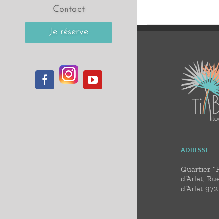
Contact
Je réserve
Instagram
Facebook
YouTube
ADRESSE
Quartier “
d’Arlet, Ru
d’Arlet 972