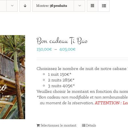
Montrer
36 produits
Bon cadeau Ti Bao
Plage
150,00
€
–
405,00
€
de
prix :
150,00€
Choisissez le nombre de nuit de notre cabane T
à
1 nuit 150€*
405,00€
2 nuits 285€*
3 nuits 405€*
Veuillez choisir le montant en fonction du no
*Bon cadeau non modifiable et non remboursable
au moment de la réservation.
ATTENTION : Lors
Sélectionnez le montant
Détails