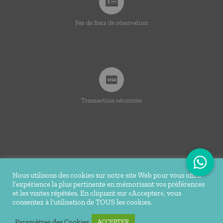
Pas de frais de réservation
Transaction sécurisée
Nous utilisons des cookies sur notre site Web pour vous offrir
l'expérience la plus pertinente en mémorisant vos préférences
© Copyright 2020 -
2026 | Ti Bakoua | Tous droits
et les visites répétées. En cliquant sur «Accepter», vous
consentez à l'utilisation de TOUS les cookies.
réservés |
Mentions légales
| Conception Réalisation du site
Tortue Agile
Paramètres des Cookies
ACCEPTER