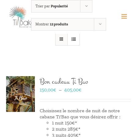
Passer
Trier par
Popularité
au
contenu
Montrer
12 produits
Bon cadeau Ti Bao
Plage
150,00
€
–
405,00
€
de
prix :
150,00€
Choisissez le nombre de nuit de notre
à
cabane Ti'Bao que vous désirez offrir :
405,00€
1 nuit 150€*
2 nuits 285€*
3 nuits 405€*