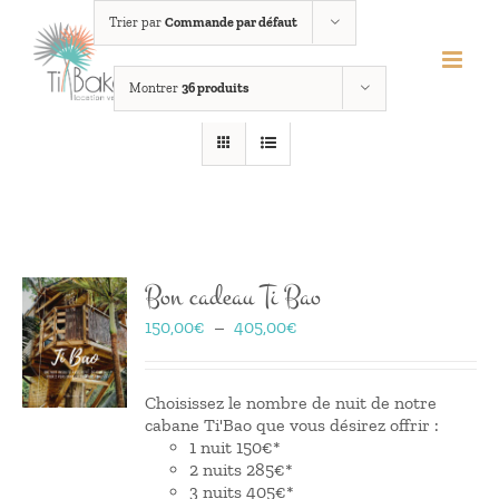
Passer
Trier par
Commande par défaut
au
contenu
Montrer
36 produits
Bon cadeau Ti Bao
Plage
150,00
€
–
405,00
€
de
prix :
150,00€
Choisissez le nombre de nuit de notre
à
cabane Ti'Bao que vous désirez offrir :
405,00€
1 nuit 150€*
2 nuits 285€*
3 nuits 405€*