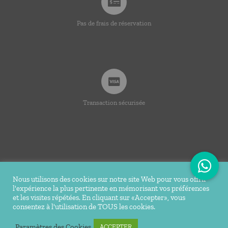
Pas de frais de réservation
Transaction sécurisée
Nous utilisons des cookies sur notre site Web pour vous offrir
l'expérience la plus pertinente en mémorisant vos préférences
© Copyright 2020 -
2026 | Ti Bakoua | Tous droits
et les visites répétées. En cliquant sur «Accepter», vous
consentez à l'utilisation de TOUS les cookies.
réservés |
Mentions légales
| Conception Réalisation du site
Tortue Agile
Paramètres des Cookies
ACCEPTER