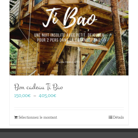
Bon cadeau Ti Bao
Plage
150,00
€
–
405,00
€
de
prix :
150,00€
Sélectionnez le montant
Détails
à
405,00€