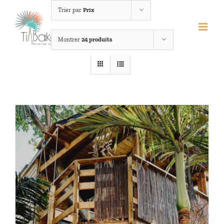
Passer
Trier par
Prix
au
contenu
Montrer
24 produits