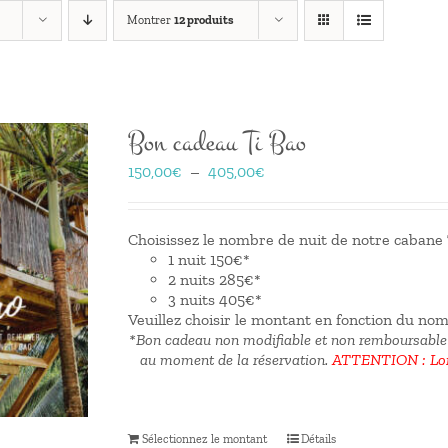
Montrer
12 produits
Bon cadeau Ti Bao
Plage
150,00
€
–
405,00
€
de
prix :
150,00€
Choisissez le nombre de nuit de notre cabane T
à
1 nuit 150€*
405,00€
2 nuits 285€*
3 nuits 405€*
Veuillez choisir le montant en fonction du no
*Bon cadeau non modifiable et non remboursable
au moment de la réservation.
ATTENTION : Lors
Sélectionnez le montant
Détails