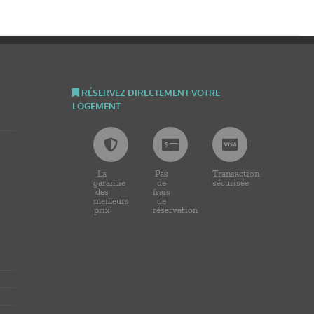
RÉSERVEZ DIRECTEMENT VOTRE
LOGEMENT
La
Pas
Transaction
garantie
de
sécurisée
des
frais
meilleurs
de
prix
réservation