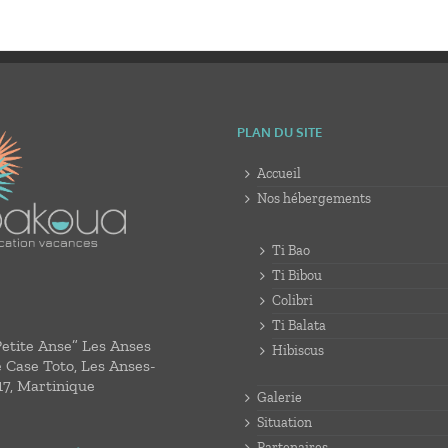
PLAN DU SITE
Accueil
Nos hébergements
Ti Bao
Ti Bibou
Colibri
Ti Balata
Petite Anse” Les Anses
Hibiscus
e Case Toto, Les Anses-
17, Martinique
Galerie
Situation
Partenaires