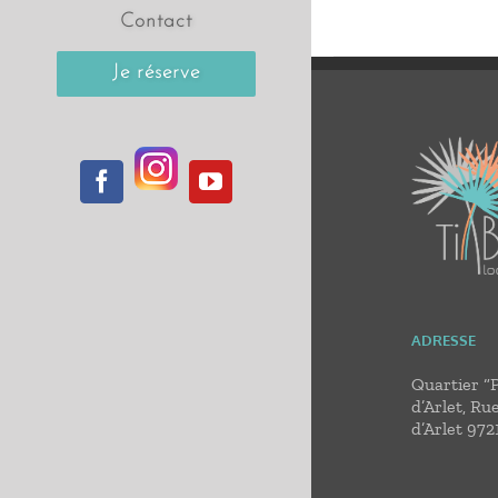
Contact
Je réserve
Instagram
Facebook
YouTube
ADRESSE
Quartier “
d’Arlet, Ru
d’Arlet 972