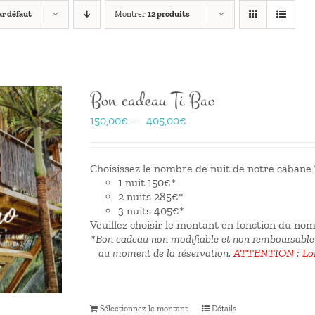
r défaut
Montrer
12 produits
Bon cadeau Ti Bao
Plage
150,00
€
–
405,00
€
de
prix :
150,00€
Choisissez le nombre de nuit de notre cabane T
à
1 nuit 150€*
405,00€
2 nuits 285€*
3 nuits 405€*
Veuillez choisir le montant en fonction du no
*Bon cadeau non modifiable et non remboursable
au moment de la réservation.
ATTENTION : Lors
Sélectionnez le montant
Détails