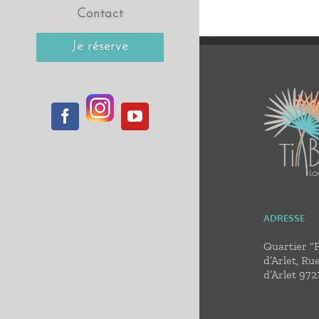
Contact
Je réserve
Instagram
Facebook
YouTube
ADRESSE
Quartier “
d’Arlet, Ru
d’Arlet 972