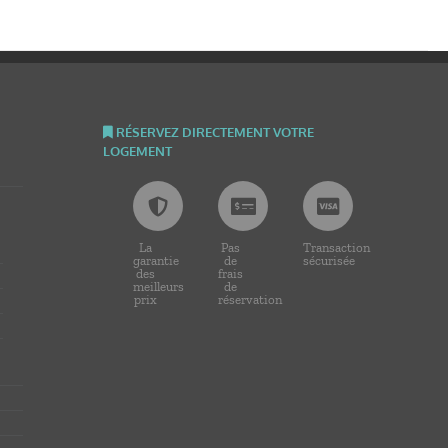
RÉSERVEZ DIRECTEMENT VOTRE
LOGEMENT
La
Pas
Transaction
garantie
de
sécurisée
des
frais
meilleurs
de
prix
réservation