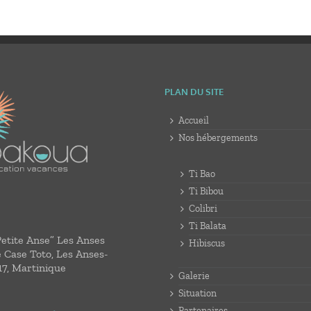
PLAN DU SITE
Accueil
Nos hébergements
Ti Bao
Ti Bibou
Colibri
Ti Balata
Petite Anse” Les Anses
Hibiscus
e Case Toto, Les Anses-
17, Martinique
Galerie
Situation
Partenaires