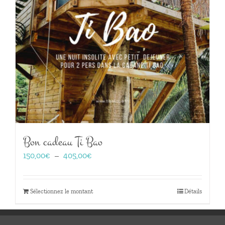
Bon cadeau Ti Bao
Plage
150,00
€
–
405,00
€
de
prix :
150,00€
Sélectionnez le montant
Détails
à
405,00€