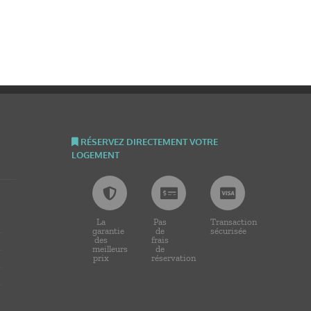
RÉSERVEZ DIRECTEMENT VOTRE
LOGEMENT
La
Pas
Transaction
garantie
de
sécurisée
des
frais
meilleurs
de
prix
réservation