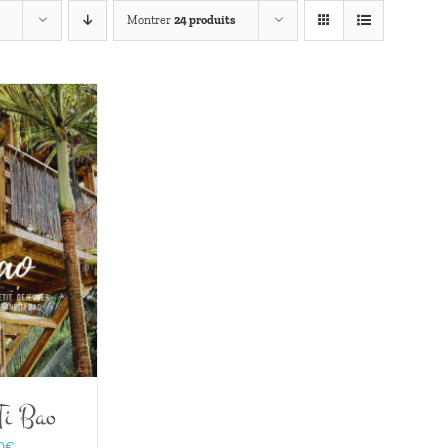
Montrer
24 produits
Ti Bao
Plage
0
€