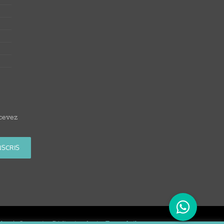
cevez
les
| Conception Réalisation du site
Tortue Agile