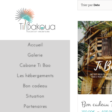
Passer
Trier par
Date
au
contenu
Accueil
Galerie
Cabane Ti Bao
Les hébergements
Bon cadeau
Situation
Bon cadeau 
Partenaires
150,00
€
–
405,0