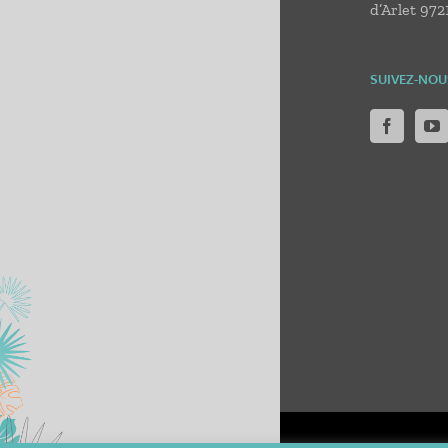
d’Arlet 972
SUIVEZ-NOU