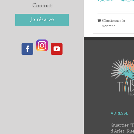
Contact
Je réserve
Sélectionnez le
montant
Instagram
Facebook
YouTube
ADRESSE
Quartier “
d’Arlet, Ru