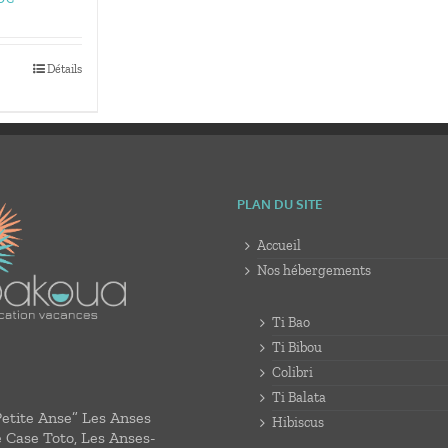
de
prix :
150,00€
Détails
à
405,00€
PLAN DU SITE
Accueil
Nos hébergements
Ti Bao
Ti Bibou
Colibri
Ti Balata
Petite Anse” Les Anses
Hibiscus
e Case Toto, Les Anses-