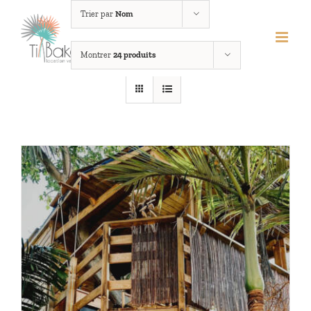
Passer
Trier par
Nom
au
contenu
Montrer
24 produits