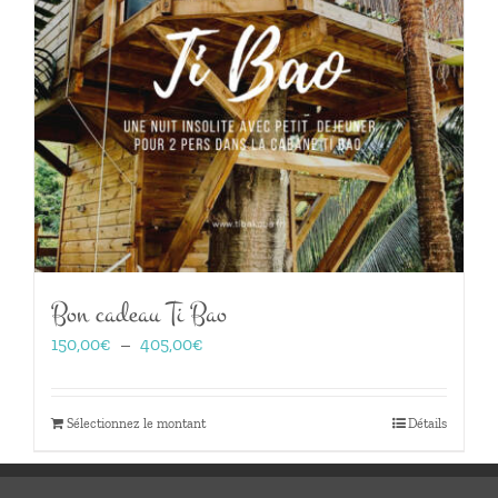
Bon cadeau Ti Bao
Plage
150,00
€
–
405,00
€
de
prix :
150,00€
Sélectionnez le montant
Détails
à
405,00€