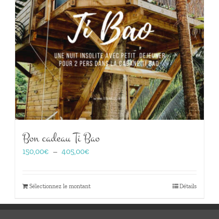
Bon cadeau Ti Bao
Plage
150,00
€
–
405,00
€
de
prix :
150,00€
Sélectionnez le montant
Détails
à
405,00€