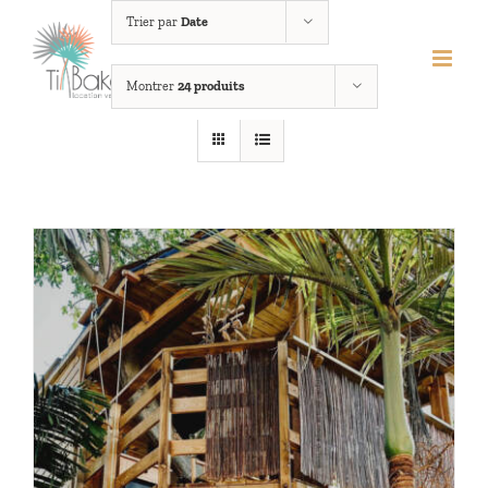
Passer
Trier par
Date
au
contenu
Montrer
24 produits