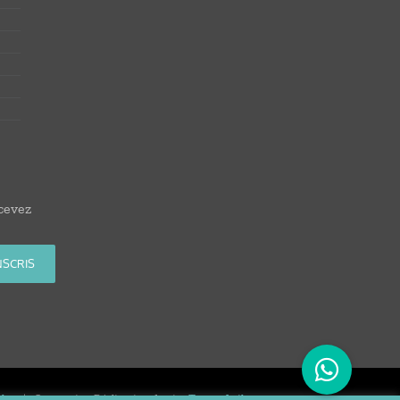
cevez
les
| Conception Réalisation du site
Tortue Agile