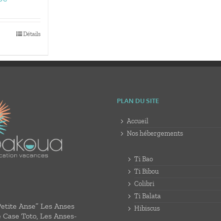
de
prix :
150,00€
Détails
à
405,00€
PLAN DU SITE
Accueil
Nos hébergements
Ti Bao
Ti Bibou
Colibri
Ti Balata
Petite Anse” Les Anses
Hibiscus
e Case Toto, Les Anses-