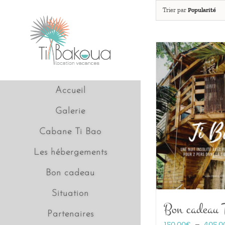
Passer
Trier par
Popularité
au
contenu
Accueil
Galerie
Cabane Ti Bao
Les hébergements
Bon cadeau
Situation
Bon cadeau 
Partenaires
150,00
€
–
405,0