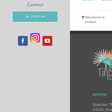
Contact
Je réserve
Sélectionnez le
montant
Instagram
Facebook
YouTube
ADRESSE
Quartier “
d’Arlet, Ru