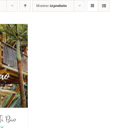
Montrer
12 produits
Ti Bao
Plage
0
€