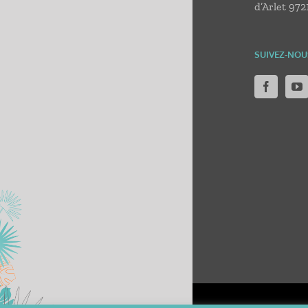
d’Arlet 972
SUIVEZ-NOU