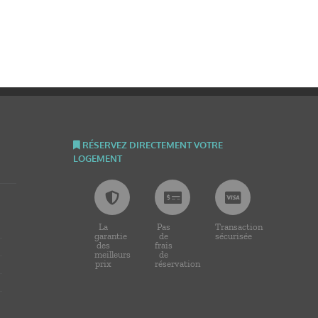
RÉSERVEZ DIRECTEMENT VOTRE
LOGEMENT
La
Pas
Transaction
garantie
de
sécurisée
des
frais
meilleurs
de
prix
réservation