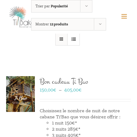
Passer
Trier par
Popularité
au
contenu
Montrer
12 produits
Bon cadeau Ti Bao
Plage
150,00
€
–
405,00
€
de
prix :
150,00€
Choisissez le nombre de nuit de notre
à
cabane Ti'Bao que vous désirez offrir :
405,00€
1 nuit 150€*
2 nuits 285€*
3 nuits 405€*