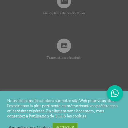
Pas de frais de réservation
Transaction sécurisée
Nous utilisons des cookies sur notre site Web pour vous offrir
l'expérience la plus pertinente en mémorisant vos préférences
© Copyright 2020 -
2026 | Ti Bakoua | Tous droits
et les visites répétées. En cliquant sur «Accepter», vous
consentez à l'utilisation de TOUS les cookies.
réservés |
Mentions légales
| Conception Réalisation du site
Tortue Agile
Paramètres des Cookies
ACCEPTER